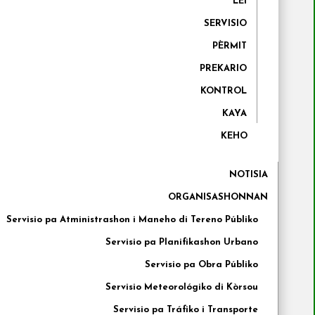
LEI
SERVISIO
PÈRMIT
PREKARIO
KONTROL
KAYA
KEHO
NOTISIA
ORGANISASHONNAN
Servisio pa Atministrashon i Maneho di Tereno Públiko
Servisio pa Planifikashon Urbano
Servisio pa Obra Públiko
Servisio Meteorológiko di Kòrsou
Servisio pa Tráfiko i Transporte