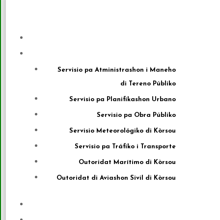
Servisio pa Atministrashon i Maneho
di Tereno Públiko
Servisio pa Planifikashon Urbano
Servisio pa Obra Públiko
Servisio Meteorológiko di Kòrsou
Servisio pa Tráfiko i Transporte
Outoridat Marítimo di Kòrsou
Outoridat di Aviashon Sivil di Kòrsou