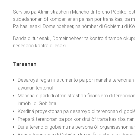
Servisio pa Atministrashon i Maneho di Tereno Públiko, e
suidadanonan òf kompanianan pa nan por traha kas, pa meta
Pa hasi esaki, Domeinbeheer, na nòmber di Gobièrnu di Kòr
Banda di tur esaki, Domeinbeheer ta kontrolá tambe okupash
nesesario kontra di esaki.
Tareanan
Desaroyá regla i instrumento pa por manehá terenonan 
awanan teritorial
Manehá e parti di atministrashon finansiero di terenonan
inmóbil di Gobièrnu
Kordiná proyektonan pa desaroyo di terenonan di gobiè
Prepará terenonan pa por konstruí òf traha kas riba nan
Duna tereno di gobièrnu na persona òf organisashonnan 
Bende terenonan di Gobièrnu ku edifisio riba dje i dema