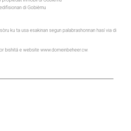
 edifisionan di Gobièrnu
a sòru ku ta usa esakinan segun palabrashonnan hasí via di
por bishitá e website www.domeinbeheer.cw.
?