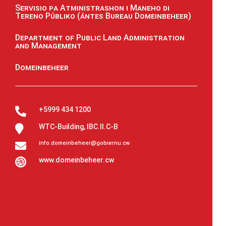
Servisio pa Atministrashon i Maneho di
Tereno Públiko (ántes Bureau Domeinbeheer)
Department of Public Land Administration
and Management
Domeinbeheer
+5999 434 1200

WTC-Building, IBC.II.C-B

info.domeinbeheer@gobiernu.cw

www.domeinbeheer.cw
