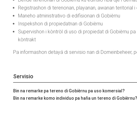
Registrashon di terenonan, playanan, awanan teritorial i
Maneho atministrativo di edifisionan di Gobièrnu
Inspekshon di propiedatnan di Gobièrnu
Supervishon i kòntròl di uso di propiedat di Gobièrnu p
kòntrakt
Pa informashon detayá di servisio nan di Domeinbeheer, 
Servisio
Bin na remarke pa tereno di Gobièrnu pa uso komersial?
Bin na remarke komo individuo pa haña un tereno di Gobièrnu