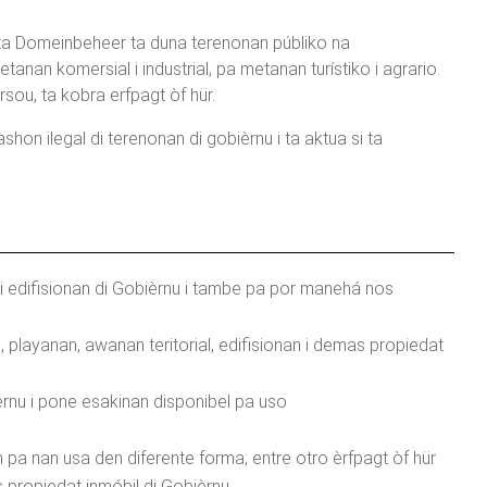
sta Domeinbeheer ta duna terenonan públiko na
nan komersial i industrial, pa metanan turístiko i agrario.
sou, ta kobra erfpagt òf hür.
on ilegal di terenonan di gobièrnu i ta aktua si ta
i edifisionan di Gobièrnu i tambe pa por manehá nos
, playanan, awanan teritorial, edifisionan i demas propiedat
rnu i pone esakinan disponibel pa uso
pa nan usa den diferente forma; entre otro èrfpagt òf hür
s propiedat inmóbil di Gobièrnu