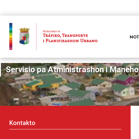
NOT
Servisio pa Atministrashon i Maneho
Kontakto