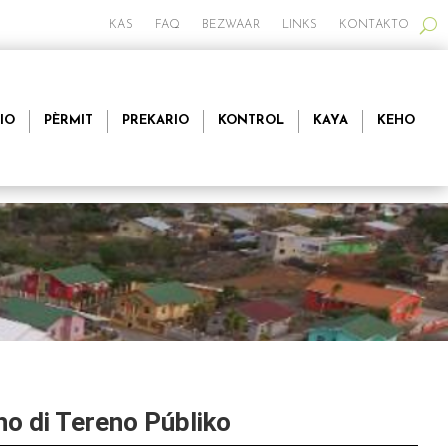
KAS
FAQ
BEZWAAR
LINKS
KONTAKTO
IO
PÈRMIT
PREKARIO
KONTROL
KAYA
KEHO
ho di Tereno Públiko