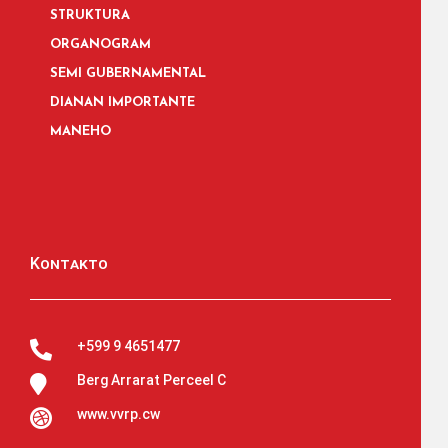
STRUKTURA
ORGANOGRAM
SEMI GUBERNAMENTAL
DIANAN IMPORTANTE
MANEHO
Kontakto
+599 9 4651477

Berg Arrarat Perceel C

www.vvrp.cw
