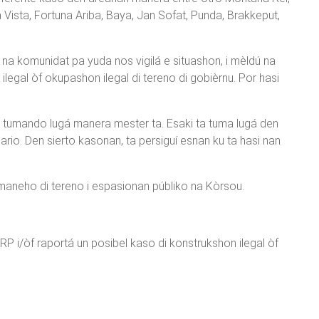
Vista, Fortuna Ariba, Baya, Jan Sofat, Punda, Brakkeput,
 na komunidat pa yuda nos vigilá e situashon, i mèldú na
legal òf okupashon ilegal di tereno di gobièrnu. Por hasi
a tumando lugá manera mester ta. Esaki ta tuma lugá den
io. Den sierto kasonan, ta persiguí esnan ku ta hasi nan
 maneho di tereno i espasionan públiko na Kòrsou.
RP i/òf raportá un posibel kaso di konstrukshon ilegal òf