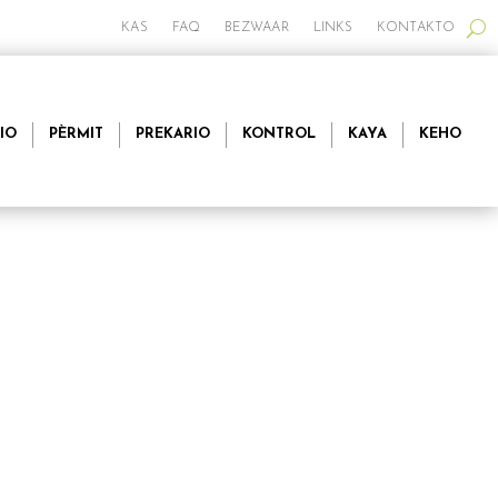
KAS
FAQ
BEZWAAR
LINKS
KONTAKTO
IO
PÈRMIT
PREKARIO
KONTROL
KAYA
KEHO