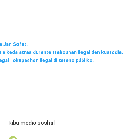
a Jan Sofat.
 a keda atras durante trabounan ilegal den kustodia.
al i okupashon ilegal di tereno públiko.
Riba medio soshal