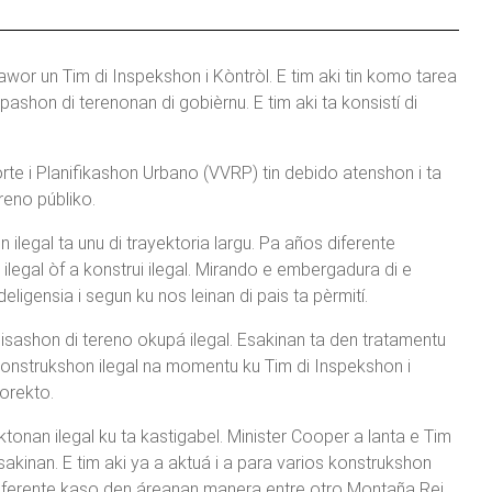
 awor un Tim di Inspekshon i Kòntròl. E tim aki tin komo tarea
ashon di terenonan di gobièrnu. E tim aki ta konsistí di
porte i Planifikashon Urbano (VVRP) tin debido atenshon i ta
ereno públiko.
 ilegal ta unu di trayektoria largu. Pa años diferente
ilegal òf a konstrui ilegal. Mirando e embergadura di e
ligensia i segun ku nos leinan di pais ta pèrmití.
lisashon di tereno okupá ilegal. Esakinan ta den tratamentu
konstrukshon ilegal na momentu ku Tim di Inspekshon i
korekto.
onan ilegal ku ta kastigabel. Minister Cooper a lanta e Tim
esakinan. E tim aki ya a aktuá i a para varios konstrukshon
ndé diferente kaso den áreanan manera entre otro Montaña Rei,