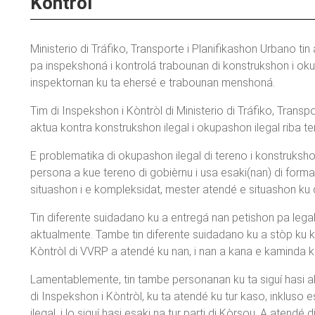
Kontrol
Ministerio di Tráfiko, Transporte i Planifikashon Urbano tin
pa inspekshoná i kontrolá trabounan di konstrukshon i okup
inspektornan ku ta ehersé e trabounan menshoná.
Tim di Inspekshon i Kòntròl di Ministerio di Tráfiko, Trans
aktua kontra konstrukshon ilegal i okupashon ilegal riba t
E problematika di okupashon ilegal di tereno i konstrukshon
persona a kue tereno di gobièrnu i usa esaki(nan) di forma 
situashon i e kompleksidat, mester atendé e situashon ku de
Tin diferente suidadano ku a entregá nan petishon pa lega
aktualmente. Tambe tin diferente suidadano ku a stòp ku 
Kòntròl di VVRP a atendé ku nan, i nan a kana e kaminda 
Lamentablemente, tin tambe personanan ku ta siguí hasi akt
di Inspekshon i Kòntròl, ku ta atendé ku tur kaso, inkluso 
ilegal, i lo siguí hasi esaki na tur parti di Kòrsou. A ate