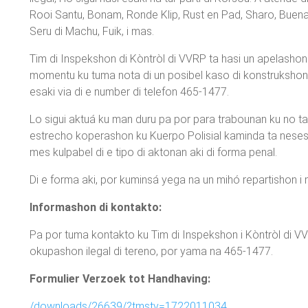
Rooi Santu, Bonam, Ronde Klip, Rust en Pad, Sharo, Buena 
Seru di Machu, Fuik, i mas.
Tim di Inspekshon di Kòntròl di VVRP ta hasi un apelashon
momentu ku tuma nota di un posibel kaso di konstrukshon i
esaki via di e number di telefon 465-1477.
Lo sigui aktuá ku man duru pa por para trabounan ku no t
estrecho koperashon ku Kuerpo Polisial kaminda ta nesesar
mes kulpabel di e tipo di aktonan aki di forma penal.
Di e forma aki, por kuminsá yega na un mihó repartishon i
Informashon di kontakto:
Pa por tuma kontakto ku Tim di Inspekshon i Kòntròl di VV
okupashon ilegal di tereno, por yama na 465-1477.
Formulier Verzoek tot Handhaving:
/downloads/26639/?tmstv=1722011034