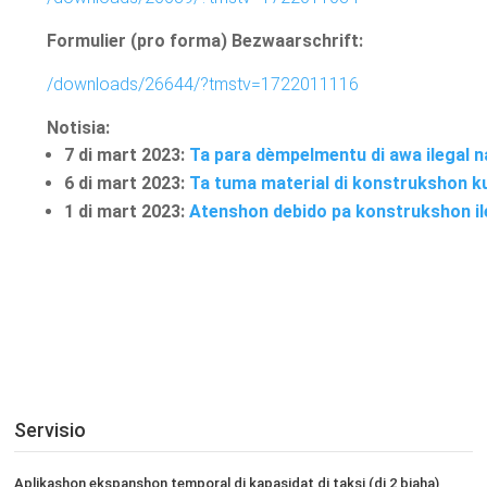
Formulier (pro forma) Bezwaarschrift:
/downloads/26644/?tmstv=1722011116
Notisia:
7 di mart 2023:
Ta para dèmpelmentu di awa ilegal n
6 di mart 2023:
Ta tuma material di konstrukshon ku
1 di mart 2023:
Atenshon debido pa konstrukshon ileg
Servisio
Aplikashon ekspanshon temporal di kapasidat di taksi (di 2 biaha)