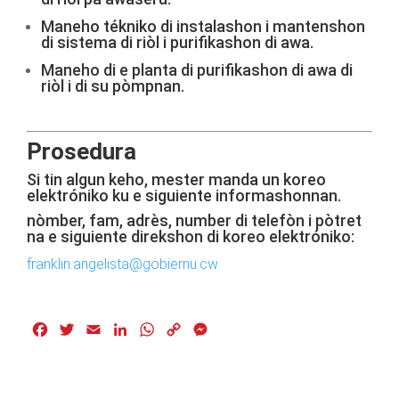
Maneho tékniko di instalashon i mantenshon
di sistema di riòl i purifikashon di awa.
Maneho di e planta di purifikashon di awa di
riòl i di su pòmpnan.
Prosedura
Si tin algun keho, mester manda un koreo
elektróniko ku e siguiente informashonnan.
nòmber, fam, adrès, number di telefòn i pòtret
na e siguiente direkshon di koreo elektróniko:
franklin.angelista@gobiernu.cw
Facebook
Twitter
Email
LinkedIn
WhatsApp
Copy
Messenger
Link