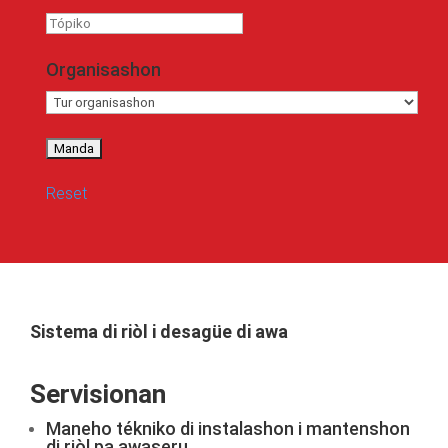
Tópiko
Organisashon
Reset
Sistema di riòl i desagüe di awa
Servisionan
Maneho tékniko di instalashon i mantenshon
di riòl pa awaseru.