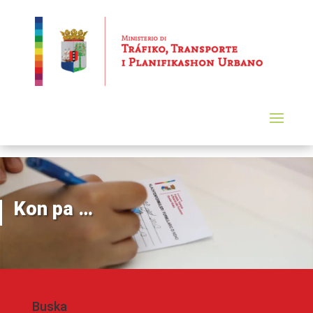
Kon pa …
Buska