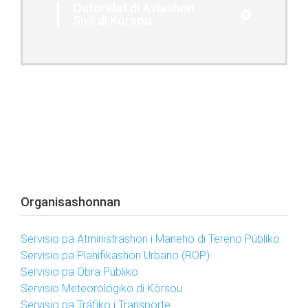
Outoridat di Aviashon
Sivil di Kòrsou
Organisashonnan
Servisio pa Atministrashon i Maneho di Tereno Públiko
Servisio pa Planifikashon Urbano (ROP)
Servisio pa Obra Públiko
Servisio Meteorológiko di Kòrsou
Servisio pa Tráfiko i Transporte