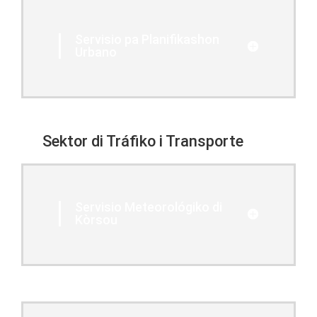
Servisio pa Planifikashon
Urbano
Sektor di Tráfiko i Transporte
Servisio Meteorológiko di
Kòrsou