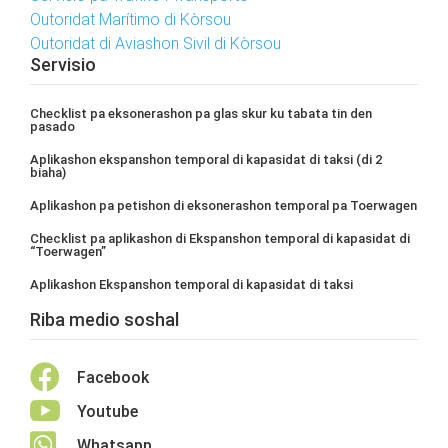
Outoridat Marítimo di Kòrsou
Outoridat di Aviashon Sivil di Kòrsou
Servisio
Checklist pa eksonerashon pa glas skur ku tabata tin den
pasado
Aplikashon ekspanshon temporal di kapasidat di taksi (di 2
biaha)
Aplikashon pa petishon di eksonerashon temporal pa Toerwagen
Checklist pa aplikashon di Ekspanshon temporal di kapasidat di
“Toerwagen”
Aplikashon Ekspanshon temporal di kapasidat di taksi
Riba medio soshal

Facebook

Youtube

Whatsapp