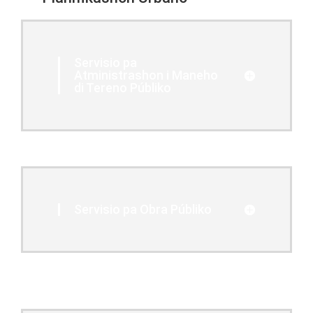
Servisio pa
Atministrashon i Maneho
di Tereno Públiko
Servisio pa Obra Públiko