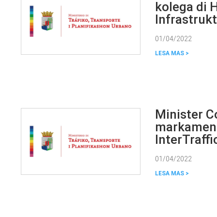
kolega di 
Infrastruk
01/04/2022
Minister C
markament
InterTraffi
01/04/2022