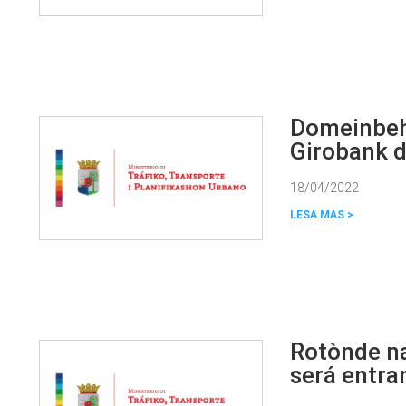
Domeinbehe
Girobank d
18/04/2022
Rotònde n
será entran