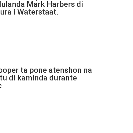
Hulanda Mark Harbers di
tura i Waterstaat.
ooper ta pone atenshon na
u di kaminda durante
c