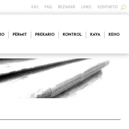
KAS
FAQ
BEZWAAR
LINKS
KONTAKTO
IO
PÈRMIT
PREKARIO
KONTROL
KAYA
KEHO