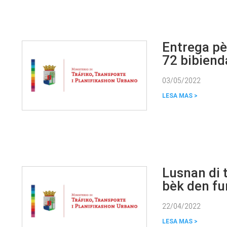
Entrega pè
72 bibiend
03/05/2022
Lusnan di 
bèk den f
22/04/2022