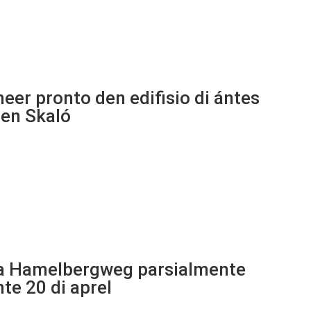
er pronto den edifisio di ántes
en Skaló
a Hamelbergweg parsialmente
te 20 di aprel