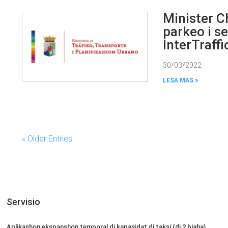
Minister C
parkeo i se
InterTraffi
30/03/2022
« Older Entries
Servisio
Aplikashon ekspanshon temporal di kapasidat di taksi (di 2 biaha)