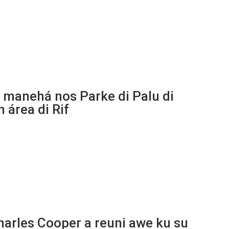
 manehá nos Parke di Palu di
 área di Rif
harles Cooper a reuni awe ku su