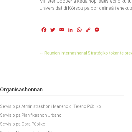
Minister Cooper a keda hopi satisfecho ku tur
Universidat di Kòrsou pa por delineá i ehekut
Facebook
Twitter
Email
LinkedIn
WhatsApp
Copy
Messenger
Link
←
Reunion Internashonal Stratégiko tokante pre
Organisashonnan
Servisio pa Atministrashon i Maneho di Tereno Públiko
Servisio pa Planifikashon Urbano
Servisio pa Obra Públiko