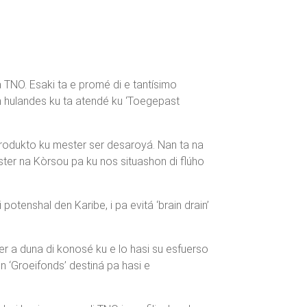
 TNO. Esaki ta e promé di e tantísimo
on hulandes ku ta atendé ku ‘Toegepast
produkto ku mester ser desaroyá. Nan ta na
ster na Kòrsou pa ku nos situashon di flúho
otenshal den Karibe, i pa evitá ‘brain drain’
er a duna di konosé ku e lo hasi su esfuerso
n ‘Groeifonds’ destiná pa hasi e