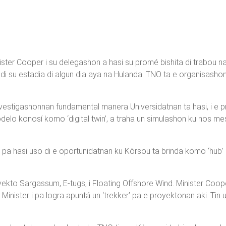
ster Cooper i su delegashon a hasi su promé bishita di trabou na
e di su estadia di algun dia aya na Hulanda. TNO ta e organisash
nvestigashonnan fundamental manera Universidatnan ta hasi, i e 
elo konosí komo ‘digital twin’, a traha un simulashon ku nos me
a hasi uso di e oportunidatnan ku Kòrsou ta brinda komo ‘hub’ i p
yekto Sargassum, E-tugs, i Floating Offshore Wind. Minister Coop
nister i pa logra apuntá un ‘trekker’ pa e proyektonan aki. Tin u