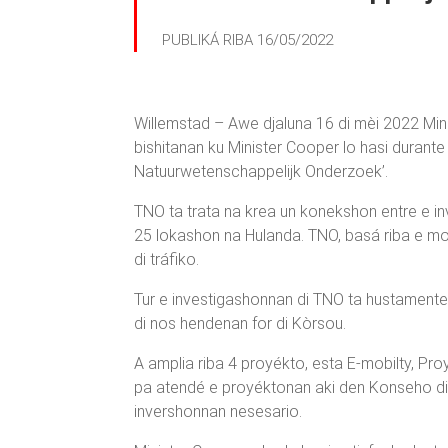
PUBLIKÁ RIBA 16/05/2022
Willemstad – Awe djaluna 16 di mèi 2022 Mini
bishitanan ku Minister Cooper lo hasi durant
Natuurwetenschappelijk Onderzoek’.
TNO ta trata na krea un konekshon entre e i
25 lokashon na Hulanda. TNO, basá riba e mod
di tráfiko.
Tur e investigashonnan di TNO ta hustamente p
di nos hendenan for di Kòrsou.
A amplia riba 4 proyékto, esta E-mobilty, Pro
pa atendé e proyéktonan aki den Konseho di Mi
invershonnan nesesario.