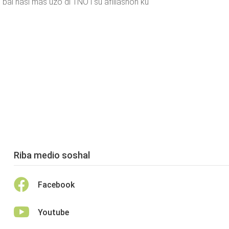
 bai hasi mas uzo di TNO i su afiliashon ku
Riba medio soshal

Facebook

Youtube