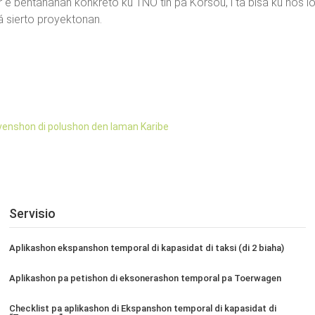
 e bentahanan konkreto ku TNO tin pa Kòrsou, i ta bisa ku nos lo
á sierto proyektonan.
venshon di polushon den laman Karibe
Servisio
Aplikashon ekspanshon temporal di kapasidat di taksi (di 2 biaha)
Aplikashon pa petishon di eksonerashon temporal pa Toerwagen
Checklist pa aplikashon di Ekspanshon temporal di kapasidat di