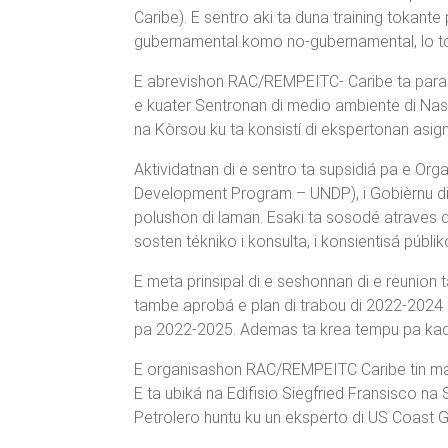
Caribe). E sentro aki ta duna training tokant
gubernamental komo no-gubernamental, lo to
E abrevishon RAC/REMPEITC- Caribe ta para pa
e kuater Sentronan di medio ambiente di Nas
na Kòrsou ku ta konsistí di ekspertonan asi
Aktividatnan di e sentro ta supsidiá pa e O
Development Program – UNDP), i Gobièrnu di K
polushon di laman. Esaki ta sosodé atraves di 
sosten tékniko i konsulta, i konsientisá públik
E meta prinsipal di e seshonnan di e reunion
tambe aprobá e plan di trabou di 2022-2024 d
pa 2022-2025. Ademas ta krea tempu pa kada 
E organisashon RAC/REMPEITC Caribe tin mas k
E ta ubiká na Edifisio Siegfried Fransisco na
Petrolero huntu ku un eksperto di US Coast 