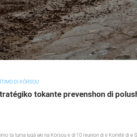
ÍTIMO DI KÒRSOU
tratégiko tokante prevenshon di polu
simo ta tuma lugá aki na Kòrsou e di 10 reunion di e Komité di e