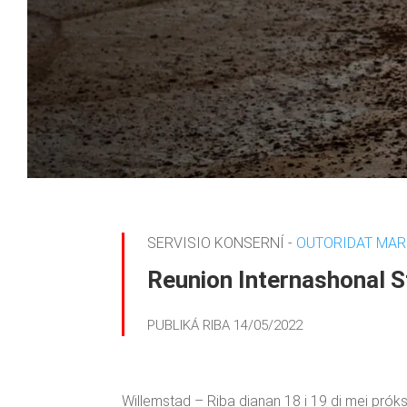
SERVISIO KONSERNÍ -
OUTORIDAT MAR
Reunion Internashonal S
PUBLIKÁ RIBA 14/05/2022
Willemstad – Riba dianan 18 i 19 di mei prók