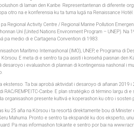
e polushon di laman den Karibe. Representantenan di diferente org
pa otro na e konferensia ku ta tuma lugá na Renaissance Hotèl.
 Regional Activity Centre / Regional Marine Pollution Emergency,
honnan Uní (United Nations Environment Program – UNEP). Na 1995
gná pa medio di e Cartagena Convention di 1983.
rganisashon Marítimo Internashonal (IMO), UNEP, e Programa di D
òrsou. E meta di e sentro ta pa asistí i konsehá paisnan den Ka
desaroyo i evaluashon di plannan di kontingensia nashonal i multil
o.
 ta ekstenso. Ta bai aprobá aktividat i desaroyo di añanan 2019 i
i RAC/REMPEITC-Caribe. E plan stratégiko di término largu di e 
organisashon presente kultivá e koperashon ku otro i sosten pa 
u 25 aña na Kòrsou i ta resortá direktamente bou di Minister di
 Seru Mahuma. Pronto e sentro ta ekspandé ku dos eksperto, unu d
Guard. Pa mas informashon tokante e sentro por bai na www.racr