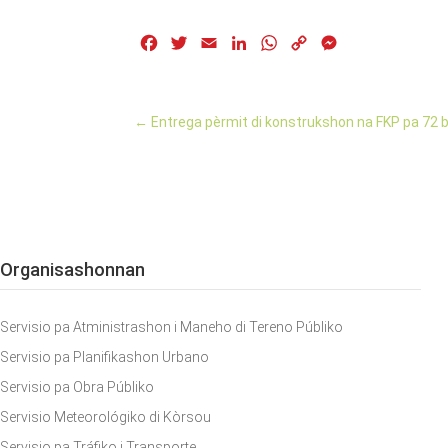
Facebook
Twitter
Email
LinkedIn
WhatsApp
Copy
Messenger
Link
←
Entrega pèrmit di konstrukshon na FKP pa 72 
Organisashonnan
Servisio pa Atministrashon i Maneho di Tereno Públiko
Servisio pa Planifikashon Urbano
Servisio pa Obra Públiko
Servisio Meteorológiko di Kòrsou
Servisio pa Tráfiko i Transporte