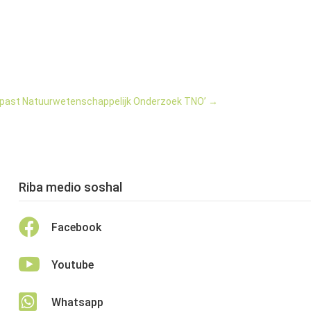
gepast Natuurwetenschappelijk Onderzoek TNO’
→
Riba medio soshal

Facebook

Youtube

Whatsapp