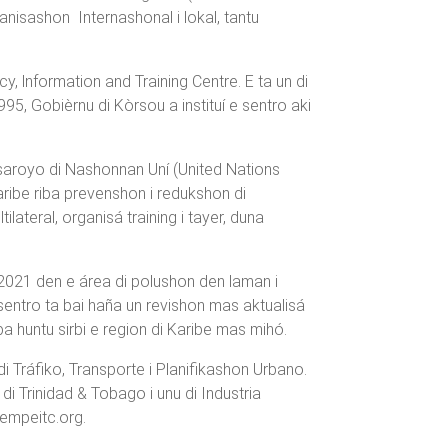
anisashon Internashonal i lokal, tantu
 lnformation and Training Centre. E ta un di
, Gobièrnu di Kòrsou a instituí e sentro aki
esaroyo di Nashonnan Uní (United Nations
ribe riba prevenshon i redukshon di
ateral, organisá training i tayer, duna
 2021 den e área di polushon den laman i
sentro ta bai haña un revishon mas aktualisá
huntu sirbi e region di Karibe mas mihó.
 Tráfiko, Transporte i Planifikashon Urbano.
i Trinidad & Tobago i unu di Industria
empeitc.org.