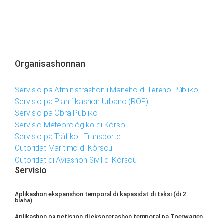
Organisashonnan
Servisio pa Atministrashon i Maneho di Tereno Públiko
Servisio pa Planifikashon Urbano (ROP)
Servisio pa Obra Públiko
Servisio Meteorológiko di Kòrsou
Servisio pa Tráfiko i Transporte
Outoridat Marítimo di Kòrsou
Outoridat di Aviashon Sivil di Kòrsou
Servisio
Aplikashon ekspanshon temporal di kapasidat di taksi (di 2
biaha)
Aplikashon pa petishon di eksonerashon temporal pa Toerwagen