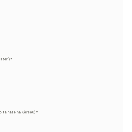
ister’)
*
no ta nase na Kòrsou)
*