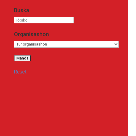
Buska
Tópiko
Organisashon
Reset