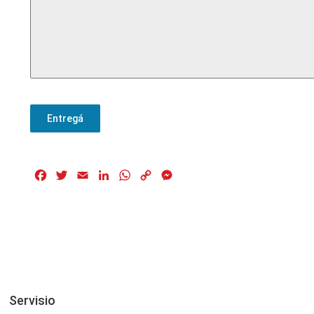
Entregá
Facebook
Twitter
Email
LinkedIn
WhatsApp
Copy
Messenger
Link
Servisio