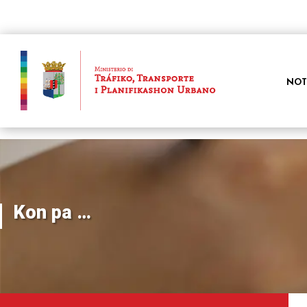
NOT
Kon pa …