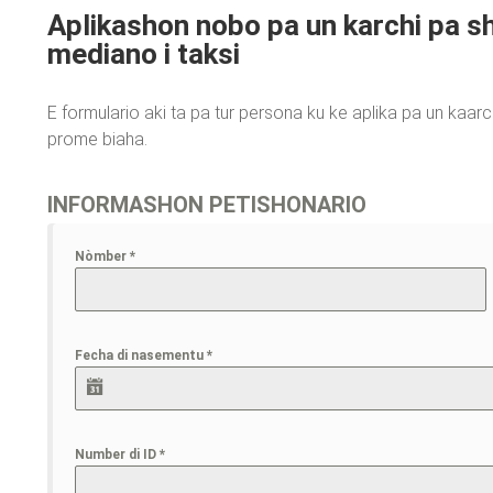
Aplikashon nobo pa un karchi pa sh
mediano i taksi
E formulario aki ta pa tur persona ku ke aplika pa un kaarc
prome biaha.
INFORMASHON PETISHONARIO
Nòmber
*
Fecha di nasementu
*
Number di ID
*