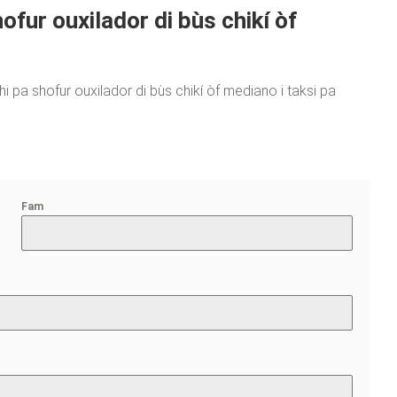
ofur ouxilador di bùs chikí òf
hi pa shofur ouxilador di bùs chikí òf mediano i taksi pa
Fam