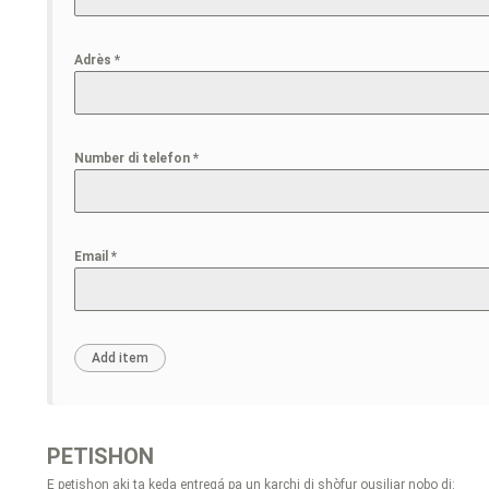
Adrès
*
Number di telefon
*
Email
*
PETISHON
E petishon aki ta keda entregá pa un karchi di shòfur ousiliar nobo di: