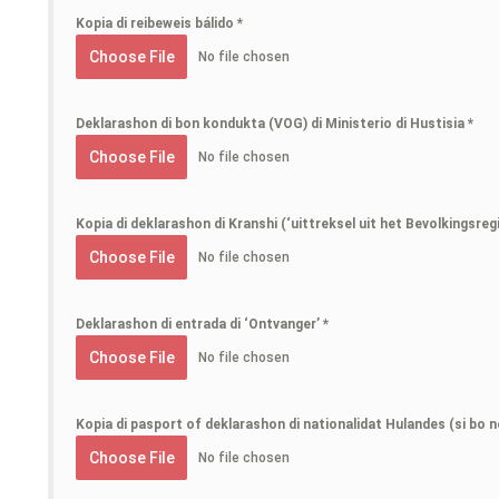
Kopia di reibeweis bálido
*
Choose File
No file chosen
Deklarashon di bon kondukta (VOG) di Ministerio di Hustisia
*
Choose File
No file chosen
Kopia di deklarashon di Kranshi (‘uittreksel uit het Bevolkingsreg
Choose File
No file chosen
Deklarashon di entrada di ‘Ontvanger’
*
Choose File
No file chosen
Kopia di pasport of deklarashon di nationalidat Hulandes (si bo 
Choose File
No file chosen