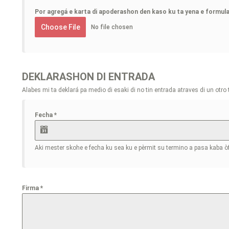
Por agregá e karta di apoderashon den kaso ku ta yena e formular
Choose File
No file chosen
DEKLARASHON DI ENTRADA
Alabes mi ta deklará pa medio di esaki di no tin entrada atraves di un otro
Fecha
*
Aki mester skohe e fecha ku sea ku e pèrmit su termino a pasa kaba òf 
Firma
*