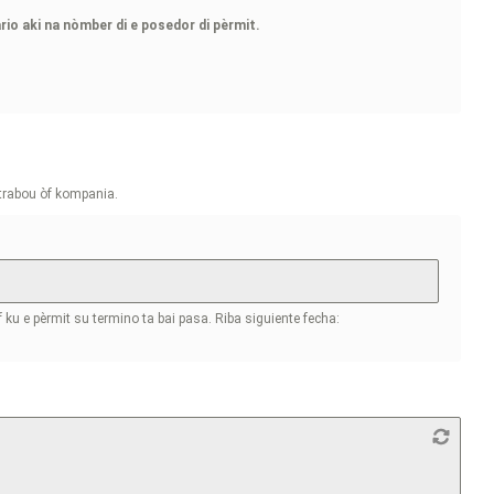
io aki na nòmber di e posedor di pèrmit.
 trabou òf kompania.
ku e pèrmit su termino ta bai pasa. Riba siguiente fecha: