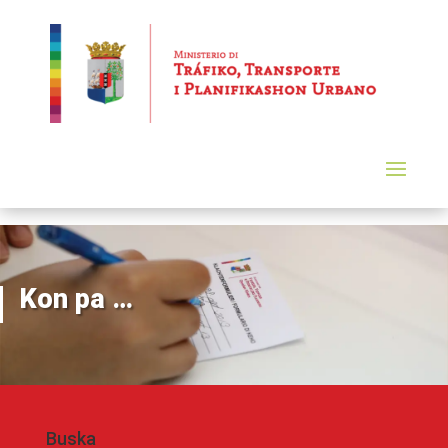
Kon pa …
Buska