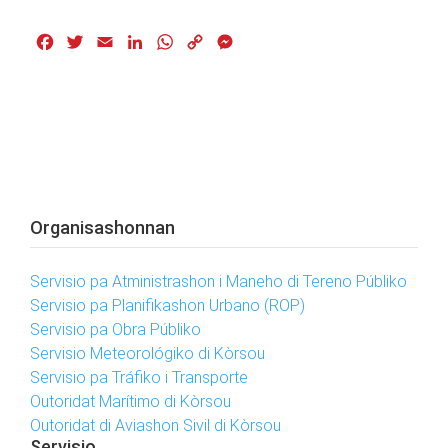
Facebook
Twitter
Email
LinkedIn
WhatsApp
Copy
Messenger
Link
Organisashonnan
Servisio pa Atministrashon i Maneho di Tereno Públiko
Servisio pa Planifikashon Urbano (ROP)
Servisio pa Obra Públiko
Servisio Meteorológiko di Kòrsou
Servisio pa Tráfiko i Transporte
Outoridat Marítimo di Kòrsou
Outoridat di Aviashon Sivil di Kòrsou
Servisio