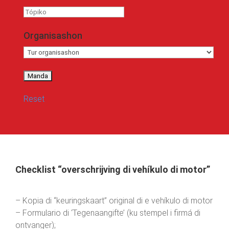
Tópiko
Organisashon
Reset
Checklist “overschrijving di vehíkulo di motor”
– Kopia di “keuringskaart” original di e vehíkulo di motor
– Formulario di ‘Tegenaangifte’ (ku stempel i firmá di
ontvanger);