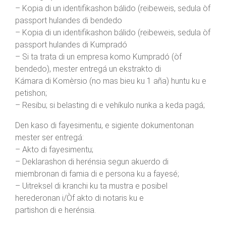
– Kopia di un identifikashon bálido (reibeweis, sedula òf
passport hulandes di bendedo
– Kopia di un identifikashon bálido (reibeweis, sedula òf
passport hulandes di Kumpradó
– Si ta trata di un empresa komo Kumpradó (òf
bendedo), mester entregá un ekstrakto di
Kámara di Komèrsio (no mas bieu ku 1 aña) huntu ku e
petishon;
– Resibu; si belasting di e vehíkulo nunka a keda pagá;
Den kaso di fayesimentu, e sigiente dokumentonan
mester ser entregá:
– Akto di fayesimentu;
– Deklarashon di herénsia segun akuerdo di
miembronan di famia di e persona ku a fayesé;
– Uitreksel di kranchi ku ta mustra e posibel
herederonan i/Òf akto di notaris ku e
partishon di e herénsia.