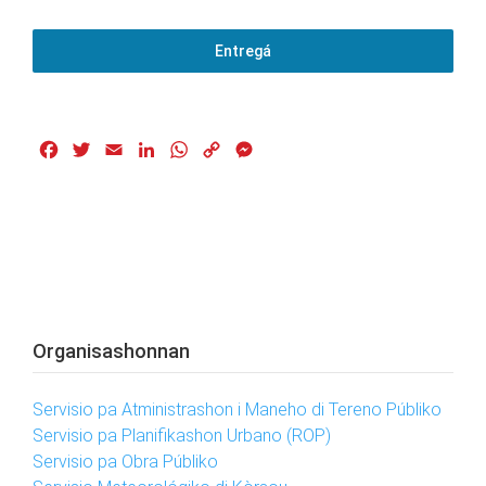
Entregá
Facebook
Twitter
Email
LinkedIn
WhatsApp
Copy
Messenger
Link
Organisashonnan
Servisio pa Atministrashon i Maneho di Tereno Públiko
Servisio pa Planifikashon Urbano (ROP)
Servisio pa Obra Públiko