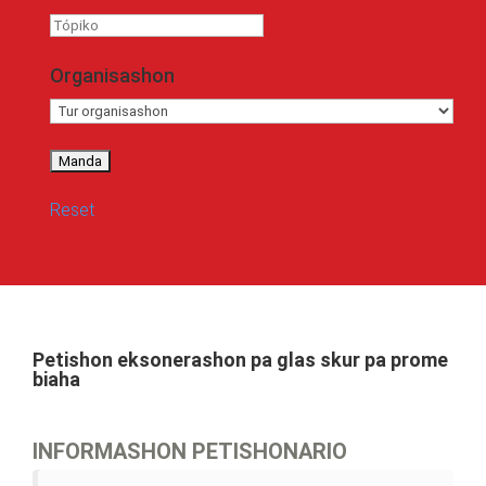
Tópiko
Organisashon
Reset
Petishon eksonerashon pa glas skur pa prome
biaha
INFORMASHON PETISHONARIO