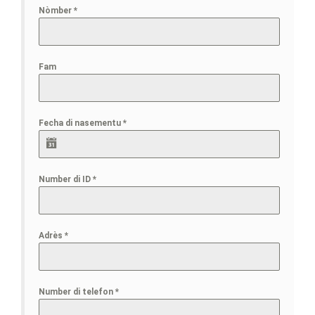
Nòmber
*
Fam
Fecha di nasementu
*
Number di ID
*
Adrès
*
Number di telefon
*