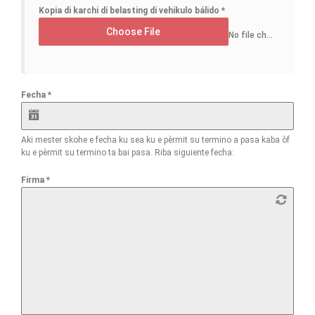
Kopia di karchi di belasting di vehikulo bálido
*
Choose File
No file chosen
Fecha
*
Aki mester skohe e fecha ku sea ku e pèrmit su termino a pasa kaba òf
ku e pèrmit su termino ta bai pasa. Riba siguiente fecha:
Firma
*