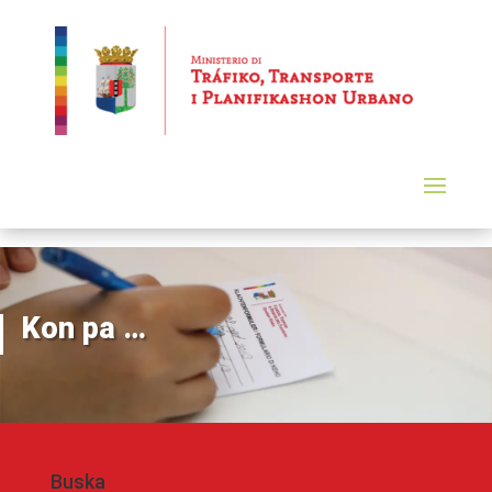
Kon pa …
Buska