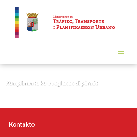
Kumplimentu ku e reglanan di pèrmit
Kontakto