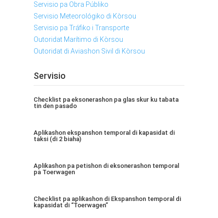
Servisio pa Obra Públiko
Servisio Meteorológiko di Kòrsou
Servisio pa Tráfiko i Transporte
Outoridat Marítimo di Kòrsou
Outoridat di Aviashon Sivil di Kòrsou
Servisio
Checklist pa eksonerashon pa glas skur ku tabata
tin den pasado
Aplikashon ekspanshon temporal di kapasidat di
taksi (di 2 biaha)
Aplikashon pa petishon di eksonerashon temporal
pa Toerwagen
Checklist pa aplikashon di Ekspanshon temporal di
kapasidat di “Toerwagen”