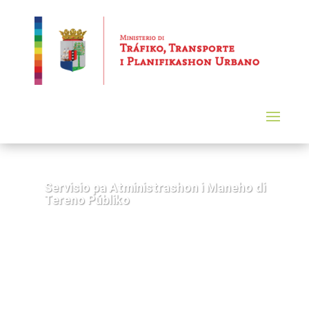
Servisio pa Atministrashon i Maneho di
Tereno Públiko