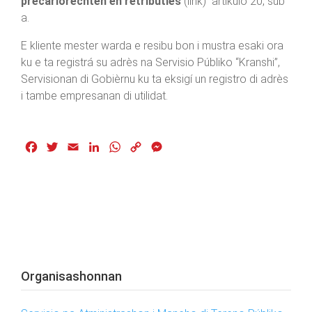
precariorechten en retributies
(link)
artíkulo 20, sub
a.
E kliente mester warda e resibu bon i mustra esaki ora
ku e ta registrá su adrès na Servisio Públiko “Kranshi”,
Servisionan di Gobièrnu ku ta eksigí un registro di adrès
i tambe empresanan di utilidat.
Facebook
Twitter
Email
LinkedIn
WhatsApp
Copy
Messenger
Link
Organisashonnan