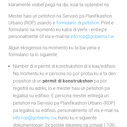
klaramente visibel pegá na dje, kual ta optenibel na
Mester hasi un petishon na Servisio pa Planifikashon
Urbano (ROP) usando e
formulario di petishon
. Print e
formulario na momento ku kaba di yen’e i entreg’é
personalmente òf via e-mail na
info.rop@gobiernu.cw
.
Algun eksigensia na momento ku ta bai yena e
formulario ta lo siguiente:
Number di e pèrmit di konstrukshon di e kas/edifisio.
Na momentu ku e persona no por proba ku e ta den
posishon di un
pèrmit di konstrukshon
pa por
registrá su adrès, lo e mester hasi un petishon pa
legalisá su edifisio. E persona mester entregá un
petishon na Servisio pa Planifikashon Urbano (ROP)
pa legalisá su edifisio, personalmente òf via e-mail na
info.rop@gobiernu.cw
, huntu ku e siguiente
dokumentonan: 2x bestek tekening na schaal 1:100,