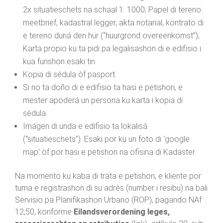
2x situatieschets na schaal 1: 1000; Papel di tereno:
meetbrief, kadastral legger, akta notarial, kontrato di
e tereno duná den hür (“huurgrond overeenkomst”);
Karta propio ku ta pidi pa legalisashon di e edifisio i
kua funshon esaki tin.
Kopia di sédula òf pasport.
Si no ta doño di e edifisio ta hasi e petishon, e
mester apoderá un persona ku karta i kopia di
sédula.
Imágen di unda e edifisio ta lokalisá
(“situatieschets”). Esaki por ku un foto di ‘google
map’ òf por hasi e petishon na ofisina di Kadaster.
Na momento ku kaba di trata e petishon, e kliente por
tuma e registrashon di su adrès (number i resibu) na bali
Servisio pa Planifikashon Urbano (ROP), pagando NAf
12,50, konforme
Eilandsverordening leges,