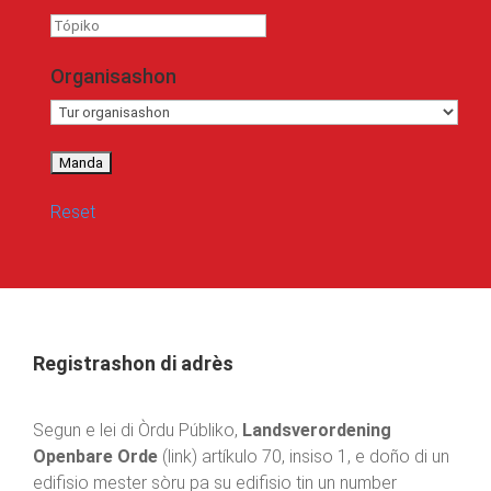
Tópiko
Organisashon
Reset
Registrashon di adrès
Segun e lei di Òrdu Públiko,
Landsverordening
Openbare Orde
(link) artíkulo 70, insiso 1, e doño di un
edifisio mester sòru pa su edifisio tin un number