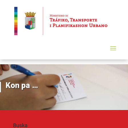
Kon pa …
Buska